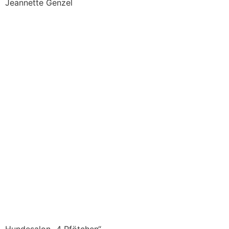
Jeannette Genzel
+43 677 / 64183279